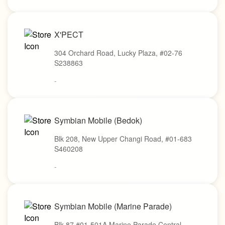
X'PECT
304 Orchard Road, Lucky Plaza, #02-76
S238863
-
Symbian Mobile (Bedok)
Blk 208, New Upper Changi Road, #01-683
S460208
-
Symbian Mobile (Marine Parade)
Blk 87 #01-501A Marine Parade Central